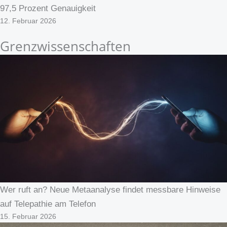
97,5 Prozent Genauigkeit
12. Februar 2026
Grenzwissenschaften
Wer ruft an? Neue Metaanalyse findet messbare Hinweise
auf Telepathie am Telefon
15. Februar 2026