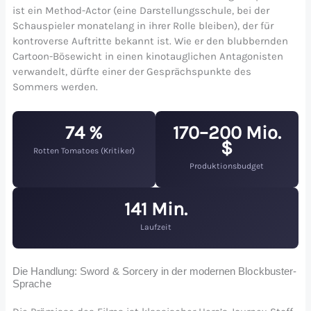
ist ein Method-Actor (eine Darstellungsschule, bei der
Schauspieler monatelang in ihrer Rolle bleiben), der für
kontroverse Auftritte bekannt ist. Wie er den blubbernden
Cartoon-Bösewicht in einen kinotauglichen Antagonisten
verwandelt, dürfte einer der Gesprächspunkte des
Sommers werden.
74 %
170–200 Mio.
$
Rotten Tomatoes (Kritiker)
Produktionsbudget
141 Min.
Laufzeit
Die Handlung: Sword & Sorcery in der modernen Blockbuster-
Sprache