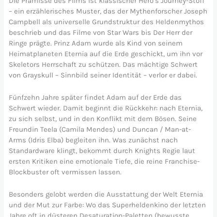
Die Prämisse des Films ist klassischer Hero’s Journey-Stoff
– ein erzählerisches Muster, das der Mythenforscher Joseph
Campbell als universelle Grundstruktur des Heldenmythos
beschrieb und das Filme von Star Wars bis Der Herr der
Ringe prägte. Prinz Adam wurde als Kind von seinem
Heimatplaneten Eternia auf die Erde geschickt, um ihn vor
Skeletors Herrschaft zu schützen. Das mächtige Schwert
von Grayskull – Sinnbild seiner Identität – verlor er dabei.
Fünfzehn Jahre später findet Adam auf der Erde das
Schwert wieder. Damit beginnt die Rückkehr: nach Eternia,
zu sich selbst, und in den Konflikt mit dem Bösen. Seine
Freundin Teela (Camila Mendes) und Duncan / Man-at-
Arms (Idris Elba) begleiten ihn. Was zunächst nach
Standardware klingt, bekommt durch Knights Regie laut
ersten Kritiken eine emotionale Tiefe, die reine Franchise-
Blockbuster oft vermissen lassen.
Besonders gelobt werden die Ausstattung der Welt Eternia
und der Mut zur Farbe: Wo das Superheldenkino der letzten
Jahre oft in düsteren Desaturation-Paletten (bewusste