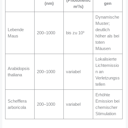
(Photonen/c
(nm)
gen
m²/s)
Dynamische
Muster;
Lebende
deutlich
200–1000
bis zu 10³
Maus
höher als bei
toten
Mäusen
Lokalisierte
Lichtemissio
Arabidopsis
200–1000
variabel
n an
thaliana
Verletzungss
tellen
Erhöhte
Schefflera
Emission bei
200–1000
variabel
arboricola
chemischer
Stimulation