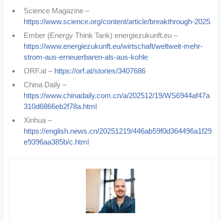
Science Magazine –
https://www.science.org/content/article/breakthrough-2025
Ember (Energy Think Tank) energiezukunft.eu –
https://www.energiezukunft.eu/wirtschaft/weltweit-mehr-
strom-aus-erneuerbaren-als-aus-kohle
ORF.at –
https://orf.at/stories/3407686
China Daily –
https://www.chinadaily.com.cn/a/202512/19/WS6944af47a
310d6866eb2f78a.html
Xinhua –
https://english.news.cn/20251219/446ab59f0d364496a1f29
e9396aa385b/c.html