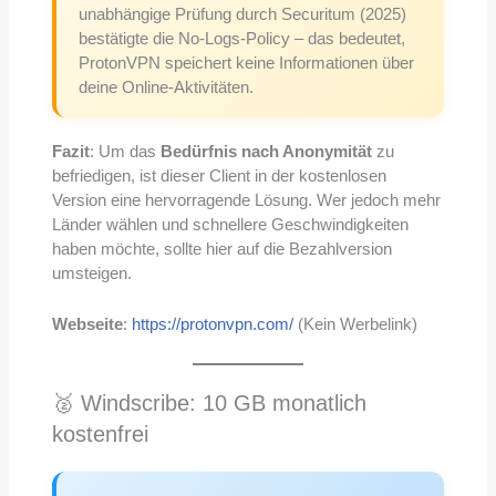
unabhängige Prüfung durch Securitum (2025)
bestätigte die No-Logs-Policy – das bedeutet,
ProtonVPN speichert keine Informationen über
deine Online-Aktivitäten.
Fazit
: Um das
Bedürfnis nach Anonymität
zu
befriedigen, ist dieser Client in der kostenlosen
Version eine hervorragende Lösung. Wer jedoch mehr
Länder wählen und schnellere Geschwindigkeiten
haben möchte, sollte hier auf die Bezahlversion
umsteigen.
Webseite
:
https://protonvpn.com/
(Kein Werbelink)
🥈 Windscribe: 10 GB monatlich
kostenfrei