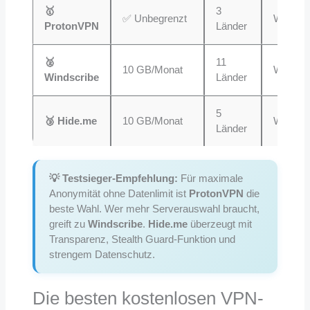
🥇
3
✅ Unbegrenzt
WireGu
ProtonVPN
Länder
🥈
11
10 GB/Monat
WireGu
Windscribe
Länder
5
🥉 Hide.me
10 GB/Monat
WireGu
Länder
💡 Testsieger-Empfehlung:
Für maximale
Anonymität ohne Datenlimit ist
ProtonVPN
die
beste Wahl. Wer mehr Serverauswahl braucht,
greift zu
Windscribe
.
Hide.me
überzeugt mit
Transparenz, Stealth Guard-Funktion und
strengem Datenschutz.
Die besten kostenlosen VPN-