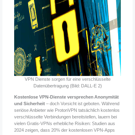
VPN Dienste sorgen für eine verschlüsselte
Datenübertragung (Bild: DALL-E 2)
Kostenlose VPN-Dienste versprechen Anonymität
und Sicherheit
– doch Vorsicht ist geboten. Während
seriöse Anbieter wie ProtonVPN tatsächlich kostenlos
verschlüsselte Verbindungen bereitstellen, lauern bei
vielen Gratis-VPNs erhebliche Risiken: Studien aus
2024 zeigen, dass 20% der kostenlosen VPN-Apps