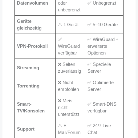
Datenvolumen
oder
✅ Unbegrenzt
unbegrenzt
Geräte
⚠️ 1 Gerät
✅ 5–10 Geräte
gleichzeitig
✅
✅ WireGuard +
VPN-Protokoll
WireGuard
erweiterte
verfügbar
Optionen
❌ Selten
✅ Spezielle
Streaming
zuverlässig
Server
❌ Nicht
✅ Optimierte
Torrenting
empfohlen
Server
❌ Meist
Smart-
✅ Smart-DNS
nicht
TV/Konsolen
verfügbar
unterstützt
⚠️ E-
✅ 24/7 Live-
Support
Mail/Forum
Chat