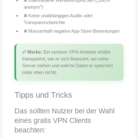
❌ Übertriebene Werbeversprechen („100%
anonym“)
❌ Keine unabhängigen Audits oder
Transparenzberichte
❌ Massenhaft negative App-Store-Bewertungen
✅ Merke:
Ein seriöser VPN-Anbieter erklärt
transparent, wie er sich finanziert, wo seine
Server stehen und welche Daten er speichert
(oder eben nicht).
Tipps und Tricks
Das sollten Nutzer bei der Wahl
eines gratis VPN Clients
beachten: