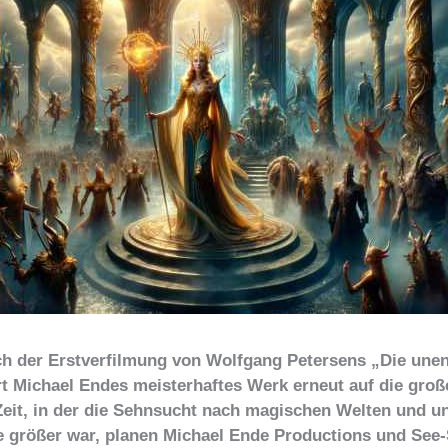
ch der Erstverfilmung von Wolfgang Petersens „Die unen
t Michael Endes meisterhaftes Werk erneut auf die gro
 Zeit, in der die Sehnsucht nach magischen Welten und u
e größer war, planen Michael Ende Productions und See