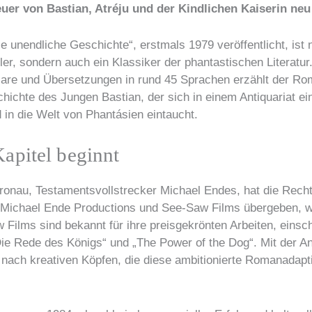
uer von Bastian, Atréju und der Kindlichen Kaiserin neu
 unendliche Geschichte“, erstmals 1979 veröffentlicht, ist n
ler, sondern auch ein Klassiker der phantastischen Literatur.
are und Übersetzungen in rund 45 Sprachen erzählt der Ro
chichte des Jungen Bastian, der sich in einem Antiquariat ei
 in die Welt von Phantásien eintaucht.
apitel beginnt
ronau, Testamentsvollstrecker Michael Endes, hat die Recht
 Michael Ende Productions und See-Saw Films übergeben, 
 Films sind bekannt für ihre preisgekrönten Arbeiten, einsch
ie Rede des Königs“ und „The Power of the Dog“. Mit der A
 nach kreativen Köpfen, die diese ambitionierte Romanadap