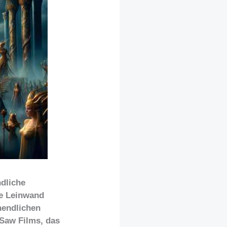
dliche
ße Leinwand
nendlichen
-Saw Films, das