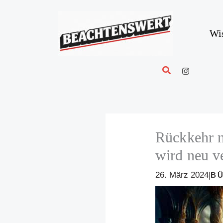
Zum
Inhalt
springen
Wi
Suchen
Rückkehr n
wird neu v
26. März 2024
|
B