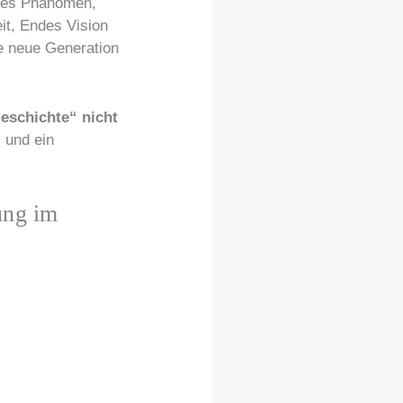
lles Phänomen,
it, Endes Vision
e neue Generation
eschichte“ nicht
„
und ein
ung im