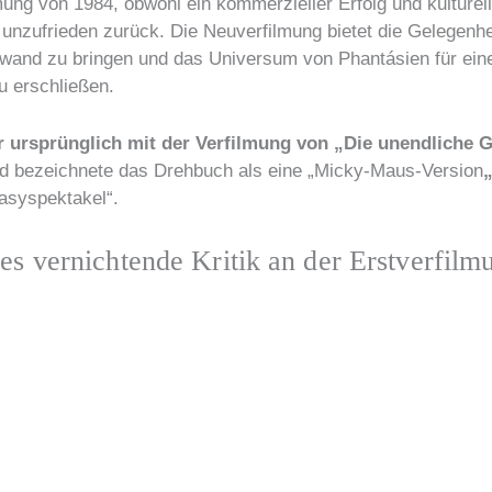
lmung von 1984, obwohl ein kommerzieller Erfolg und kulture
 unzufrieden zurück. Die Neuverfilmung bietet die Gelegenhe
inwand zu bringen und das Universum von Phantásien für ein
 erschließen.
 ursprünglich mit der Verfilmung von „Die unendliche G
d bezeichnete das Drehbuch als eine „Micky-Maus-Version
asyspektakel“.
s vernichtende Kritik an der Erstverfilm