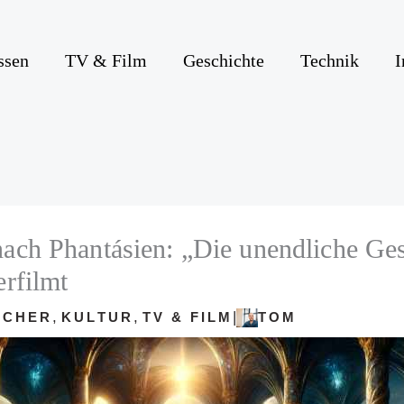
ssen
TV & Film
Geschichte
Technik
I
ach Phantásien: „Die unendliche Ges
erfilmt
,
,
|
ÜCHER
KULTUR
TV & FILM
TOM