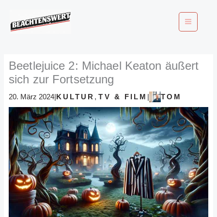
Zum
Inhalt
springen
Beetlejuice 2: Michael Keaton äußert
sich zur Fortsetzung
KULTUR
,
TV & FILM
TOM
20. März 2024
|
|