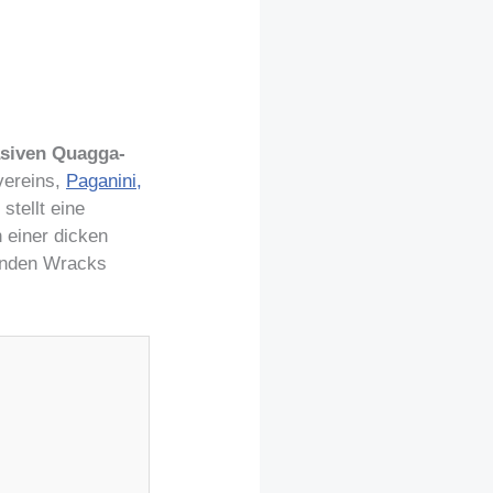
asiven Quagga-
vereins,
Paganini,
stellt eine
 einer dicken
genden Wracks