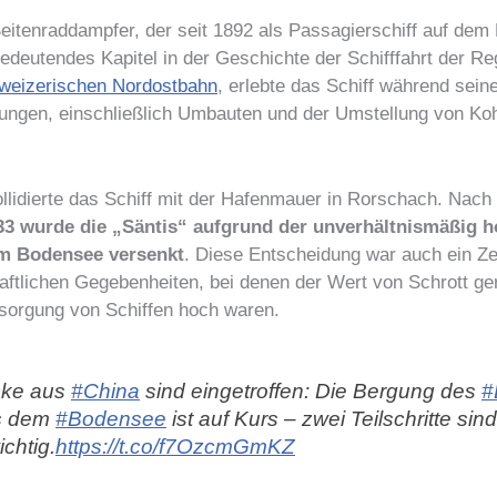
 Seitenraddampfer, der seit 1892 als Passagierschiff auf dem
bedeutendes Kapitel in der Geschichte der Schifffahrt der Re
hweizerischen Nordostbahn
, erlebte das Schiff während sein
ngen, einschließlich Umbauten und der Umstellung von Koh
llidierte das Schiff mit der Hafenmauer in Rorschach. Nach 
33 wurde die „Säntis“ aufgrund der unverhältnismäßig 
m Bodensee versenkt
. Diese Entscheidung war auch ein Ze
aftlichen Gegebenheiten, bei denen der Wert von Schrott ger
tsorgung von Schiffen hoch waren​
​.
cke aus
#China
sind eingetroffen: Die Bergung des
#
s dem
#Bodensee
ist auf Kurs – zwei Teilschritte sin
chtig.
https://t.co/f7OzcmGmKZ