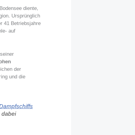
 Bodensee diente,
gion. Ursprünglich
er 41 Betriebsjahre
le- auf
seiner
hohen
ichen der
ing und die
Dampfschiffs
d dabei