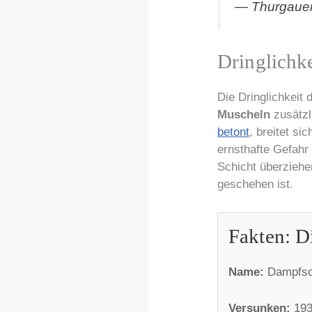
— Thurgauer
Dringlichk
Die Dringlichkeit 
Muscheln
zusätzl
betont
, breitet si
ernsthafte Gefahr
Schicht überziehe
geschehen ist.
Fakten: D
Name:
Dampfsch
Versunken:
193