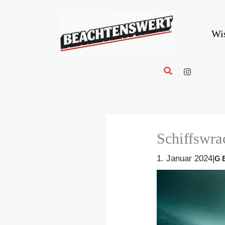
Zum
Inhalt
springen
Wi
Suchen
Schiffswra
1. Januar 2024
|
G