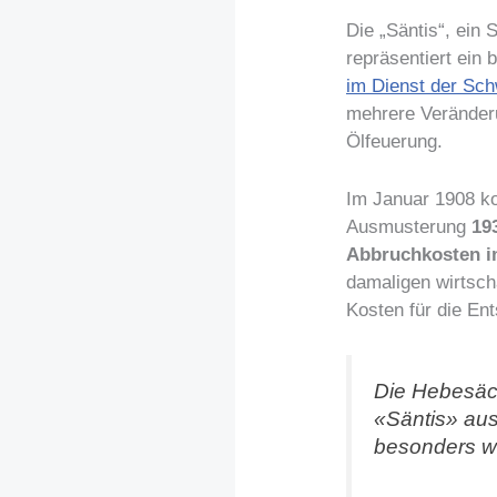
Die „Säntis“, ein
repräsentiert ein 
im Dienst der Sc
mehrere Veränderu
Ölfeuerung.
Im Januar 1908 ko
Ausmusterung
19
Abbruchkosten i
damaligen wirtsch
Kosten für die En
Die Hebesä
«Säntis» au
besonders wi