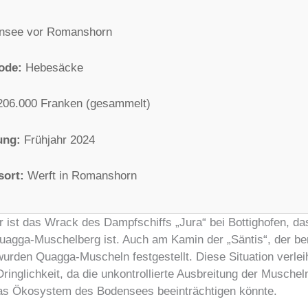
nsee vor Romanshorn
ode:
Hebesäcke
06.000 Franken (gesammelt)
ung:
Frühjahr 2024
sort:
Werft in Romanshorn
ür ist das Wrack des Dampfschiffs „Jura“ bei Bottighofen, das
uagga-Muschelberg ist. Auch am Kamin der „Säntis“, der ber
urden Quagga-Muscheln festgestellt. Diese Situation verlei
ringlichkeit, da die unkontrollierte Ausbreitung der Musche
as Ökosystem des Bodensees beeinträchtigen könnte.