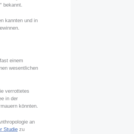
“ bekannt.
en kannten und in
gewinnen.
 fast einem
inen wesentlichen
e verrottetes
e in der
rmauern könnten.
Anthropologie an
r Studie
zu