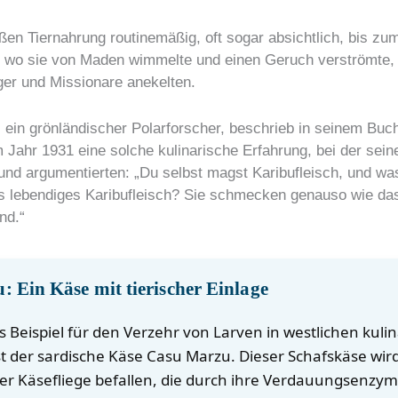
ßen Tiernahrung routinemäßig, oft sogar absichtlich, bis zu
, wo sie von Maden wimmelte und einen Geruch verströmte,
ger und Missionare anekelten.
in grönländischer Polarforscher, beschrieb in seinem Buch
Jahr 1931 eine solche kulinarische Erfahrung, bei der sein
nd argumentierten: „Du selbst magst Karibufleisch, und wa
 lebendiges Karibufleisch? Sie schmecken genauso wie das
nd.“
 Ein Käse mit tierischer Einlage
 Beispiel für den Verzehr von Larven in westlichen kuli
st der sardische Käse Casu Marzu. Dieser Schafskäse wi
er Käsefliege befallen, die durch ihre Verdauungsenzy