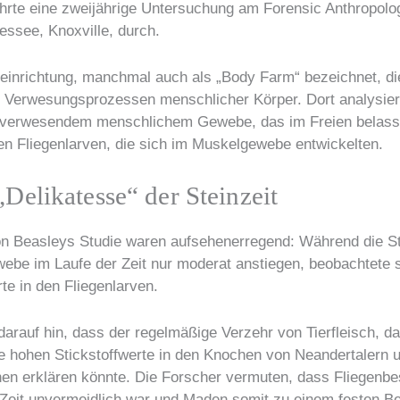
ührte eine zweijährige Untersuchung am Forensic Anthropolo
essee, Knoxville, durch.
inrichtung, manchmal auch als „Body Farm“ bezeichnet, di
Verwesungsprozessen menschlicher Körper. Dort analysiert
in verwesendem menschlichem Gewebe, das im Freien belass
en Fliegenlarven, die sich im Muskelgewebe entwickelten.
Delikatesse“ der Steinzeit
n Beasleys Studie waren aufsehenerregend: Während die St
be im Laufe der Zeit nur moderat anstiegen, beobachtete 
te in den Fliegenlarven.
 darauf hin, dass der regelmäßige Verzehr von Tierfleisch, 
ie hohen Stickstoffwerte in den Knochen von Neandertalern 
n erklären könnte. Die Forscher vermuten, dass Fliegenbe
r Zeit unvermeidlich war und Maden somit zu einem festen Be