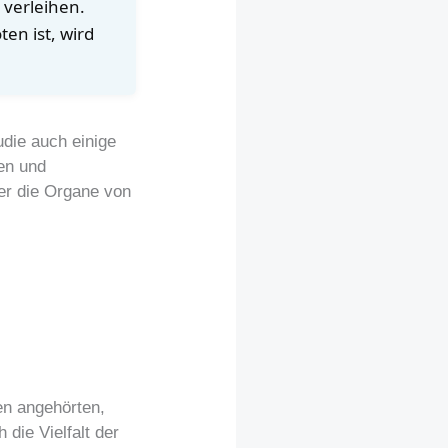
 verleihen.
en ist, wird
die auch einige
en und
er die Organe von
en angehörten,
 die Vielfalt der