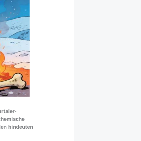
rtaler-
 chemische
den hindeuten