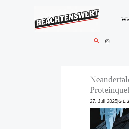
Zum
Inhalt
springen
Wi
Suchen
Neandertal
Proteinque
27. Juli 2025
|
GE