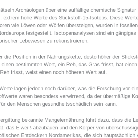
rätseln Archäologen über eine auffällige chemische Signatur
: extrem hohe Werte des Stickstoff-15-Isotops. Diese Werte
oren wie Löwen oder Wölfen übersteigen, wurden in fossile
Nordeuropa festgestellt. Isotopenanalysen sind ein gängige
orischer Lebewesen zu rekonstruieren.
er die Position in der Nahrungskette, desto höher der Sticks
einen bestimmten Wert, ein Reh, das Gras frisst, hat einen
Reh frisst, weist einen noch höheren Wert auf.
Werte lagen jedoch noch darüber, was die Forschung vor ein
toffwerte waren besonders verwirrend, da der übermäßige 
für den Menschen gesundheitsschädlich sein kann.
vergiftung bekannte Mangelernährung führt dazu, dass die L
at, das Eiweiß abzubauen und den Körper von überschüssige
opäischen Entdeckern Nordamerikas, die sich hauptsächlic