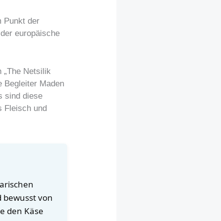
m Punkt der
 der europäische
 „The Netsilik
e Begleiter Maden
s sind diese
 Fleisch und
narischen
rd bewusst von
me den Käse