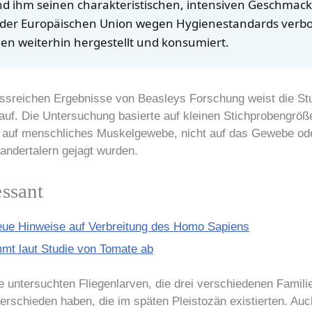
d ihm seinen charakteristischen, intensiven Geschmack
 der Europäischen Union wegen Hygienestandards verbot
ien weiterhin hergestellt und konsumiert.
ussreichen Ergebnisse von Beasleys Forschung weist die Stu
uf. Die Untersuchung basierte auf kleinen Stichprobengröß
h auf menschliches Muskelgewebe, nicht auf das Gewebe od
eandertalern gejagt wurden.
essant
eue Hinweise auf Verbreitung des Homo Sapiens
mmt laut Studie von Tomate ab
 untersuchten Fliegenlarven, die drei verschiedenen Famili
erschieden haben, die im späten Pleistozän existierten. Auch