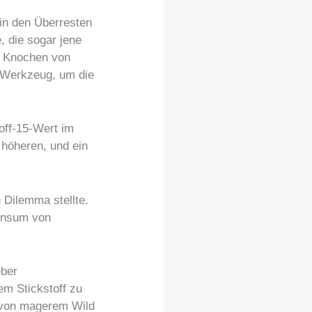
 in den Überresten
, die sogar jene
n Knochen von
s Werkzeug, um die
toff-15-Wert im
 höheren, und ein
 Dilemma stellte.
Konsum von
eber
m Stickstoff zu
h von magerem Wild