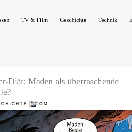
ssen
TV & Film
Geschichte
Technik
I
er-Diät: Maden als überraschende
lle?
|
SCHICHTE
TOM