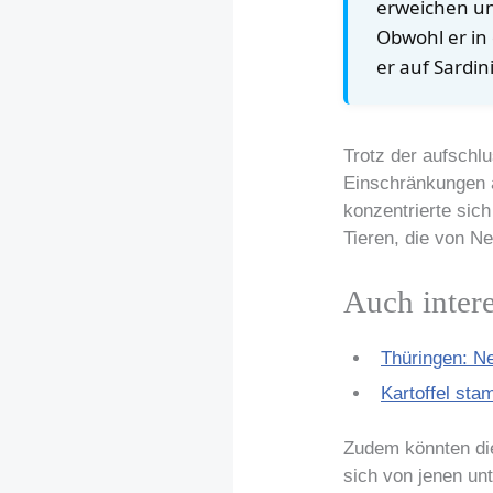
erweichen un
Obwohl er in
er auf Sardin
Trotz der aufschl
Einschränkungen a
konzentrierte sic
Tieren, die von N
Auch inter
Thüringen: N
Kartoffel sta
Zudem könnten die
sich von jenen unt