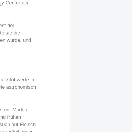
gy Center der
ent der
e sie die
en wurde, und
ickstoffwerte im
sie astronomisch
das mit Maden
und frühen
such auf Fleisch
standteil, wenn