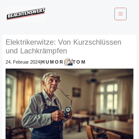
Zum
Inhalt
springen
Elektrikerwitze: Von Kurzschlüssen
und Lachkrämpfen
HUMOR
TOM
24. Februar 2024
|
|