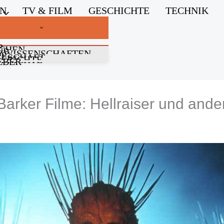
EN
TV & FILM
GESCHICHTE
TECHNIK
R
CHEN
UR
ZWISSENSCHAFTEN
OR
LLSCHAFT
BERICHTE
EBER
Barker Filme: Hellraiser und and