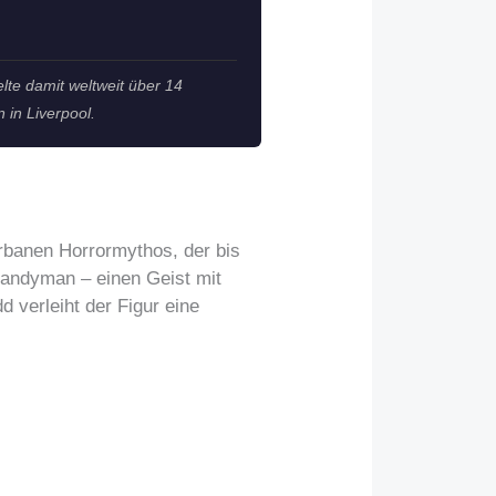
lte damit weltweit über 14
 in Liverpool.
rbanen Horrormythos, der bis
 Candyman – einen Geist mit
 verleiht der Figur eine