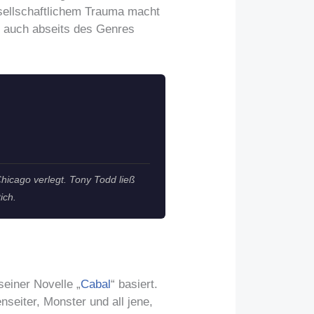
esellschaftlichem Trauma macht
r auch abseits des Genres
Chicago verlegt. Tony Todd ließ
ich.
seiner Novelle „
Cabal
“ basiert.
nseiter, Monster und all jene,