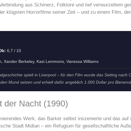
 Verbindung aus Schmerz, Folklore und tief verwurzeltem g
r klügsten Horrorfilme seiner Zeit – und zu einem Film, de
Db:
6,7 / 10
n, Xander Berkeley, Kasi Lemmons, Vanessa Williams
lgeschichte spielt in Liverpool – für den Film wurde das Setting nach 
n den Mund setzen und erhielt dafür angeblich 1.000 Dollar pro Bienenst
t der Nacht (1990)
szinierendes Werk, das Barker selbst inszenierte und das auf 
dische Stadt Midian – ein Refugium für gesellschaftliche Auße