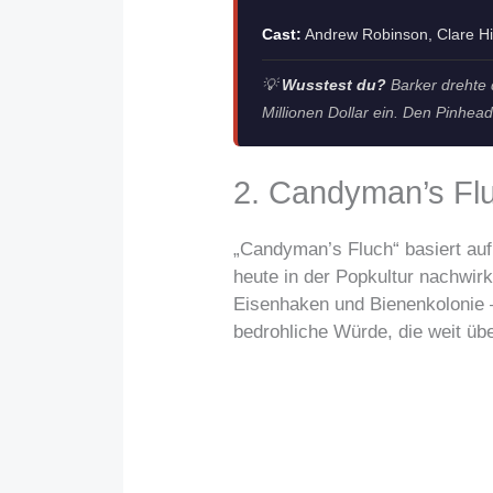
Cast:
Andrew Robinson, Clare Hi
💡
Wusstest du?
Barker drehte 
Millionen Dollar ein. Den Pinhea
2. Candyman’s Fl
„Candyman’s Fluch“ basiert auf
heute in der Popkultur nachwir
Eisenhaken und Bienenkolonie – 
bedrohliche Würde, die weit üb