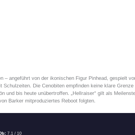
n – angeführt von der ikonischen Figur Pinhead, gespielt v
it Schulzeiten. Die Cenobiten empfinden keine klare Grenz
ön und bis heute unübertroffen. „Hellraiser“ gilt als Meilen
on Barker mitproduziertes Reboot folgten.
Db:
7,1 / 10