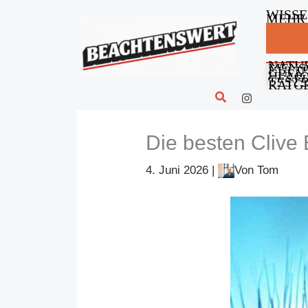
Zum
WISS
MEHR
Inhalt
springen
NATU
MENS
KULT
GREN
HUM
GESE
TEST
RATG
Suchen
Die besten Clive 
4. Juni 2026
|
Von
Tom