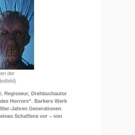
ren der
olbild)
or, Regisseur, Drehbuchautor
t des Horrors“. Barkers Werk
980er-Jahren Generationen
seines Schaffens vor – von