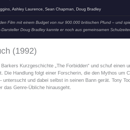
ggins, Ashley Laurence, Sean Chapman, Doug Bradley
den Film mit einem Budget von nur 900.000 britischen Pfund – und spie
d-Darsteller Doug Bradley kannte er noch aus gemeinsamen Schulzeiten
uch (1992)
 Barkers Kurzgeschichte „The Forbidden“ und schuf einen u
kt. Die Handlung folgt einer Forscherin, die den Mythos um
untersucht und dabei selbst in seinen Bann gerät. Tony Todd
er das Genre-Übliche hinausgeht.