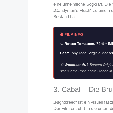
eine unheimliche Sogkraft. Die
„Candyman’s Fluch“ zu einem de
Bestand hat.
🎬 FILMINFO
🍅
Rotten Tomatoes:
79 %
⭐
IM
Cast:
Tony Todd, Virginia Madse
💡
Wusstest du?
Barkers Origina
sich für die Rolle echte Bienen i
3. Cabal – Die Bru
„Nightbreed“ ist ein visuell fa
Der Film entführt in die unterir