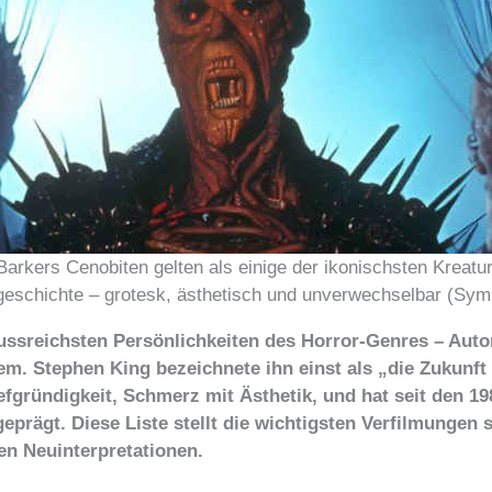
Barkers Cenobiten gelten als einige der ikonischsten Kreatu
geschichte – grotesk, ästhetisch und unverwechselbar (Symb
flussreichsten Persönlichkeiten des Horror-Genres – Aut
nem. Stephen King bezeichnete ihn einst als „die Zukunf
efgründigkeit, Schmerz mit Ästhetik, und hat seit den 1
prägt. Diese Liste stellt die wichtigsten Verfilmungen 
en Neuinterpretationen.