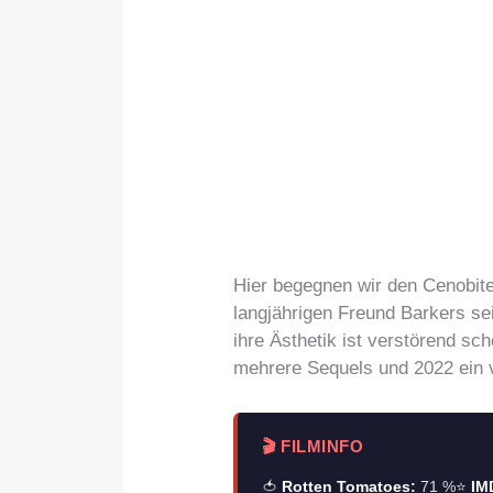
Hier begegnen wir den Cenobite
langjährigen Freund Barkers se
ihre Ästhetik ist verstörend sch
mehrere Sequels und 2022 ein v
🎬 FILMINFO
🍅
Rotten Tomatoes:
71 %
⭐
IM