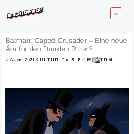
Zum
Inhalt
springen
Batman: Caped Crusader – Eine neue
Ära für den Dunklen Ritter?
KULTUR
,
TV & FILM
TOM
8. August 2024
|
|