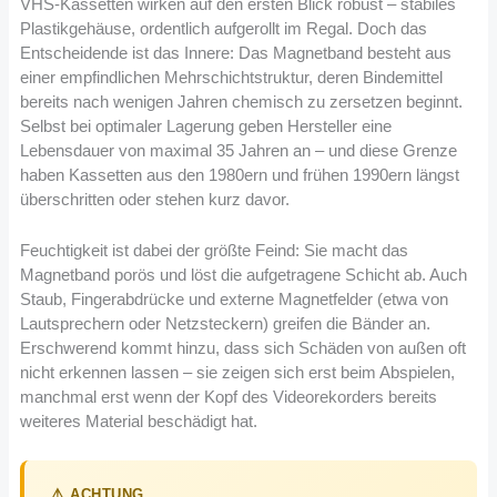
VHS-Kassetten wirken auf den ersten Blick robust – stabiles
Plastikgehäuse, ordentlich aufgerollt im Regal. Doch das
Entscheidende ist das Innere: Das Magnetband besteht aus
einer empfindlichen Mehrschichtstruktur, deren Bindemittel
bereits nach wenigen Jahren chemisch zu zersetzen beginnt.
Selbst bei optimaler Lagerung geben Hersteller eine
Lebensdauer von maximal 35 Jahren an – und diese Grenze
haben Kassetten aus den 1980ern und frühen 1990ern längst
überschritten oder stehen kurz davor.
Feuchtigkeit ist dabei der größte Feind: Sie macht das
Magnetband porös und löst die aufgetragene Schicht ab. Auch
Staub, Fingerabdrücke und externe Magnetfelder (etwa von
Lautsprechern oder Netzsteckern) greifen die Bänder an.
Erschwerend kommt hinzu, dass sich Schäden von außen oft
nicht erkennen lassen – sie zeigen sich erst beim Abspielen,
manchmal erst wenn der Kopf des Videorekorders bereits
weiteres Material beschädigt hat.
⚠️ ACHTUNG