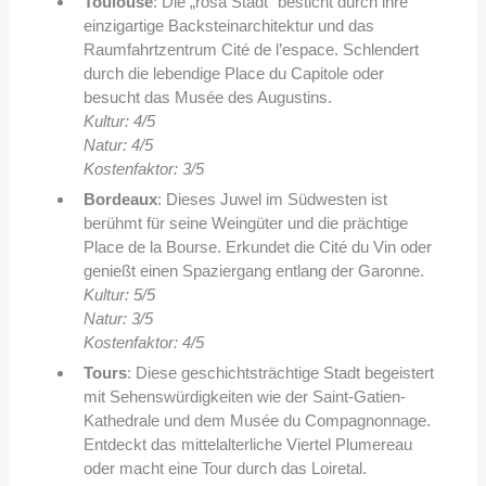
Toulouse
: Die „rosa Stadt“ besticht durch ihre
einzigartige Backsteinarchitektur und das
Raumfahrtzentrum Cité de l’espace. Schlendert
durch die lebendige Place du Capitole oder
besucht das Musée des Augustins.
Kultur: 4/5
Natur: 4/5
Kostenfaktor: 3/5
Bordeaux
: Dieses Juwel im Südwesten ist
berühmt für seine Weingüter und die prächtige
Place de la Bourse. Erkundet die Cité du Vin oder
genießt einen Spaziergang entlang der Garonne.
Kultur: 5/5
Natur: 3/5
Kostenfaktor: 4/5
Tours
: Diese geschichtsträchtige Stadt begeistert
mit Sehenswürdigkeiten wie der Saint-Gatien-
Kathedrale und dem Musée du Compagnonnage.
Entdeckt das mittelalterliche Viertel Plumereau
oder macht eine Tour durch das Loiretal.